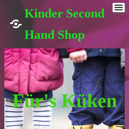
Startseite
Kinder Second
Sortiment
Hand Shop
Stöbertüte
Galerie
Öffnungszeiten
ONLINE- SHOP
▼
Kontaktformular
Für's Küken
Impressum